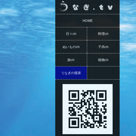
HOME
日々ch
料理ch
ぬいものch
子供ch
旅ch
植物ch
うなぎの寝床