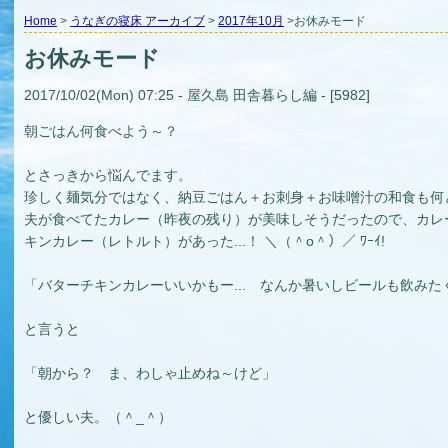
Home
>
うなぎの寝床 アーカイブ
>
2017年10月
>お休みモード
お休みモード
2017/10/02(Mon) 07:25 - 屋久島 田舎暮らし編 - [5982]
朝ごはん何食べよう～？
とさっきから悩んでます。
珍しく麺気分ではなく、納豆ごはん＋お刺身＋お味噌汁の和食も何とな
夫が食べてたカレー（昨夜の残り）が美味しそうだったので、カレ
キンカレー（レトルト）があった...！ ＼（＾o＾）／ ﾜｰｲ!
「バターチキンカレーいいかもー... なんか暑いしビールも飲みた
と言うと
「朝から？ ま、わしゃ止めね～けど」
と優しい夫。（＾_＾）