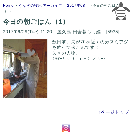
Home
>
うなぎの寝床 アーカイブ
>
2017年08月
>今日の朝ごはん
（1）
今日の朝ごはん（1）
2017/08/29(Tue) 11:20 - 屋久島 田舎暮らし編 - [5935]
数日前、夫が70㎝近くのカスミアジ
を釣って来たんです！
久々の大物。
ﾔｯﾀｰ! ＼（＾o＾）／ ﾜｰｲ!
↑ページトップ