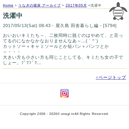
Home
>
うなぎの寝床 アーカイブ
>
2017年05月
>洗濯中
洗濯中
2017/05/13(Sat) 08:43 - 屋久島 田舎暮らし編 - [5794]
おいおいキミたち～、二枚同時に脱ぐのはやめて、と言っ
てるのになかなかなおりませんなあ～...(｀^´)
カットソー＋キャミソールとか短パン＋パンツとか
～・・・
大きい方も小さい方も同じことしてる、キミたち女の子で
しょー。ﾌﾞﾂﾌﾞﾂ...
↑ページトップ
Copyright 2006 - 2026
© unagi.tv
All Rights Reserved.