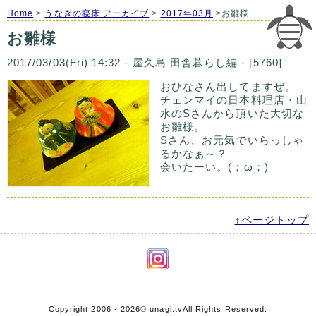
Home
>
うなぎの寝床 アーカイブ
>
2017年03月
>お雛様
お雛様
2017/03/03(Fri) 14:32 - 屋久島 田舎暮らし編 - [5760]
おひなさん出してますぜ。
チェンマイの日本料理店・山
水のSさんから頂いた大切な
お雛様。
Sさん、お元気でいらっしゃ
るかなぁ～？
会いたーい。(；ω；)
↑ページトップ
Copyright 2006 - 2026
© unagi.tv
All Rights Reserved.