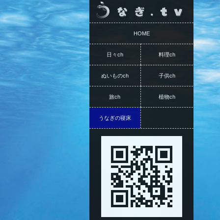
HOME
日々ch
料理ch
ぬいものch
子供ch
旅ch
植物ch
うなぎの寝床