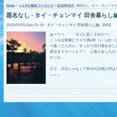
Home
>
うなぎの寝床 アーカイブ
>
2010年09月
>題名なし - タイ・チェンマ
題名なし - タイ・チェンマイ 田舎暮らし
2010/09/25(Sat) 01:18 - タイ・チェンマイ 田舎暮らし編 - [560]
あーうー・・・モコに起こされたー。
こっちは食後にライチ酒1杯（いっぱいじ
り返ってたのに、すっかり目が覚めまし
夜泣きスカートか？！ と焦りましたが
かった。
さて、今日じゃなくて昨日の夕焼け空は
←←←