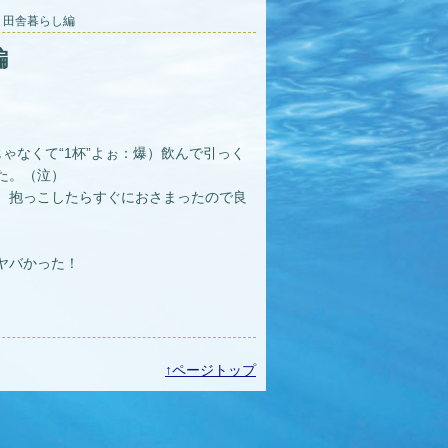
イ 田舎暮らし編
編
ゃなくて“1杯”よぉ：爆）飲んで引っく
た。（泣）
、抱っこしたらすぐにおさまったので良
ヤバかった！
↑ページトップ