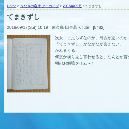
Home
>
うなぎの寝床 アーカイブ
>
2016年09月
>てまきずし
てまきずし
2016/09/17(Sat) 10:19 - 屋久島 田舎暮らし編 - [5482]
次女、舌足らずなのか、滑舌が悪いのか～.
「てまきずし」がなかなか言えない。
かみまくる。
何度か繰り返し言わせると、なんとか言え
朝のお勉強タイム～♪