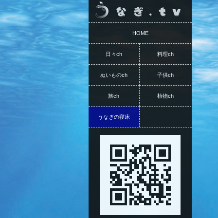
HOME
日々ch
料理ch
ぬいものch
子供ch
旅ch
植物ch
うなぎの寝床