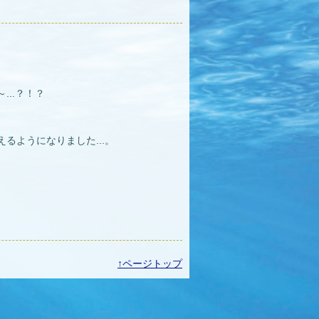
..？！？
るようになりました...。
↑ページトップ