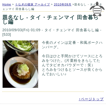
Home
>
うなぎの寝床 アーカイブ
>
2010年09月
>題名なし - タイ・チ
ェンマイ 田舎暮らし編
題名なし - タイ・チェンマイ 田舎暮ら
し編
2010/09/03(Fri) 01:09 - タイ・チェンマイ 田舎暮らし編 -
[533]
今夜のメインは定番・和風ポークハ
ンバーグ。
今日はひと手間かけてソースにとろ
みをつけた。(片栗粉をきらしてた
んでタピオカパウダーで：笑）
とろみをつけるとソースが良くから
んでおいしい♪
↑ページトップ