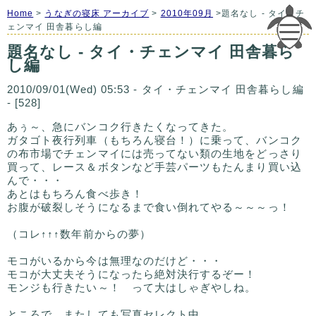
Home
>
うなぎの寝床 アーカイブ
>
2010年09月
>題名なし - タイ・チ
ェンマイ 田舎暮らし編
題名なし - タイ・チェンマイ 田舎暮ら
し編
2010/09/01(Wed) 05:53 - タイ・チェンマイ 田舎暮らし編
- [528]
あぅ～、急にバンコク行きたくなってきた。
ガタゴト夜行列車（もちろん寝台！）に乗って、バンコク
の布市場でチェンマイには売ってない類の生地をどっさり
買って、レース＆ボタンなど手芸パーツもたんまり買い込
んで・・・
あとはもちろん食べ歩き！
お腹が破裂しそうになるまで食い倒れてやる～～～っ！
（コレ↑↑↑数年前からの夢）
モコがいるから今は無理なのだけど・・・
モコが大丈夫そうになったら絶対決行するぞー！
モンジも行きたい～！ って大はしゃぎやしね。
ところで、またしても写真セレクト中。