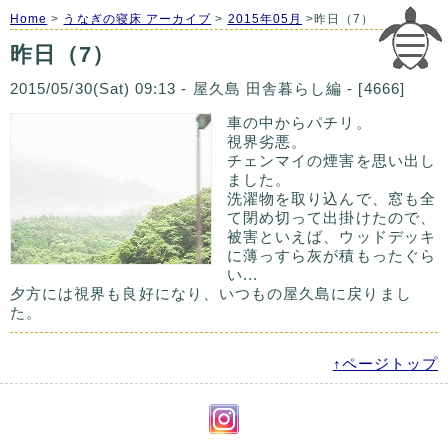
Home
>
うなぎの寝床 アーカイブ
>
2015年05月
>昨日（7）
昨日（7）
2015/05/30(Sat) 09:13 - 屋久島 田舎暮らし編 - [4666]
車の中からパチリ。
視界劣悪。
チェンマイの煙害を思い出し
ました。
洗濯物を取り込んで、窓も全
て閉め切って出掛けたので、
被害といえば、ウッドデッキ
に薄っすら灰が積もったぐら
い...
夕方には視界も良好になり、いつもの屋久島に戻りまし
た。
↑ページトップ