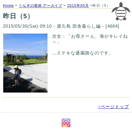
Home
>
うなぎの寝床 アーカイブ
>
2015年05月
>昨日（5）
昨日（5）
2015/05/30(Sat) 09:10 - 屋久島 田舎暮らし編 - [4664]
次女：「お母さーん、海がキレイね
～」
...ステキな通園路なのです。
↑ページトップ