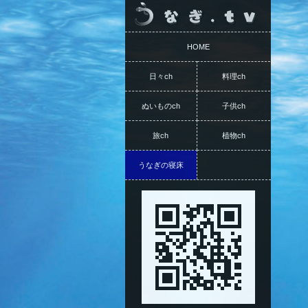
HOME
日々ch
料理ch
ぬいものch
子供ch
旅ch
植物ch
うなぎの寝床