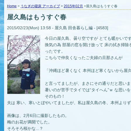
Home
>
うなぎの寝床 アーカイブ
>
2015年02月
>屋久島はもうすぐ春
屋久島はもうすぐ春
2015/02/23(Mon) 13:58 - 屋久島 田舎暮らし編 - [4583]
今日の屋久島、曇り空ですが とても暖かいで
換気の為 部屋の窓を開け放って 床の拭き掃
ったです。
こちらで仲良くなったご夫婦の旦那さんが
「沖縄ほど暑くなく 本州ほど寒くないから屋
と言ってましたが、まさにその通りだと思います
暑いのが苦手でタイでは“タイへん”ｗ な思い
そのもの！
夫は 寒い、寒いとぼやいてましたが、私は屋久島の冬、本州よりず
画像は、2月6日に撮影したもの。
梅のお花が満開でした。
そろそろ桜かな...？