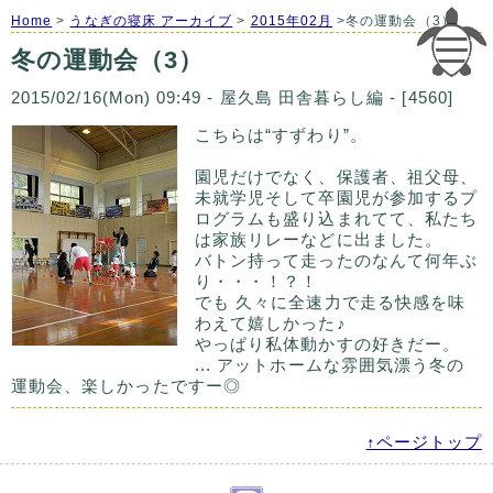
Home
>
うなぎの寝床 アーカイブ
>
2015年02月
>冬の運動会（3）
冬の運動会（3）
2015/02/16(Mon) 09:49 - 屋久島 田舎暮らし編 - [4560]
こちらは“すずわり”。
園児だけでなく、保護者、祖父母、
未就学児そして卒園児が参加するプ
ログラムも盛り込まれてて、私たち
は家族リレーなどに出ました。
バトン持って走ったのなんて何年ぶ
り・・・！？！
でも 久々に全速力で走る快感を味
わえて嬉しかった♪
やっぱり私体動かすの好きだー。
... アットホームな雰囲気漂う冬の
運動会、楽しかったですー◎
↑ページトップ