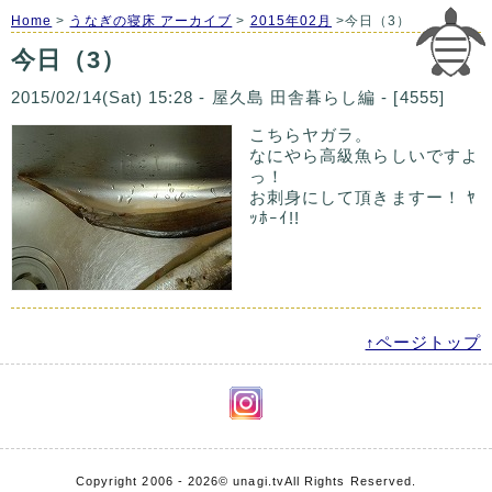
Home
>
うなぎの寝床 アーカイブ
>
2015年02月
>今日（3）
今日（3）
2015/02/14(Sat) 15:28 - 屋久島 田舎暮らし編 - [4555]
こちらヤガラ。
なにやら高級魚らしいですよ
っ！
お刺身にして頂きますー！ ﾔ
ｯﾎｰｲ!!
↑ページトップ
Copyright 2006 - 2026
© unagi.tv
All Rights Reserved.