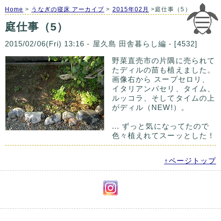
Home
>
うなぎの寝床 アーカイブ
>
2015年02月
>庭仕事（5）
庭仕事（5）
2015/02/06(Fri) 13:16 - 屋久島 田舎暮らし編 - [4532]
野菜直売市の片隅に売られて
たディルの苗も植えました。
画像右から スープセロリ、
イタリアンパセリ、タイム、
ルッコラ、そしてタイムの上
がディル（NEW!）。
... ずっと気になってたので
色々植えれてスーッとした！
↑ページトップ