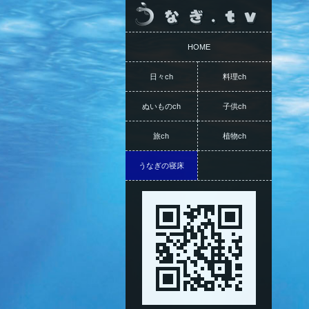
HOME
日々ch
料理ch
ぬいものch
子供ch
旅ch
植物ch
うなぎの寝床