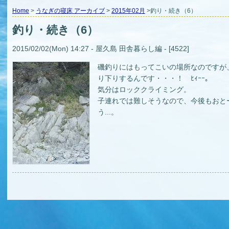
Home
>
うなぎの寝床 アーカイブ
>
2015年02月
>釣り・続き（6）
釣り・続き（6）
2015/02/02(Mon) 14:27 - 屋久島 田舎暮らし編 - [4522]
磯釣りにはもってこいの場所なのですが
り下りするんです・・・！ ﾋｨｰｰ｡
気分はロッククライミング。
子連れでは難しそうなので、今後もおと
う...。