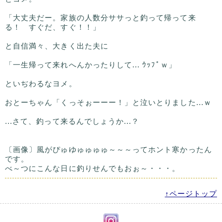
「大丈夫だー。家族の人数分ササっと釣って帰って来
る！ すぐだ、すぐ！！」
と自信満々、大きく出た夫に
「一生帰って来れへんかったりして... ｳｯﾌﾟｗ」
といぢわるなヨメ。
おとーちゃん「くっそぉーーー！」と泣いとりました...ｗ
...さて、釣って来るんでしょうか...？
〔画像〕風がぴゅゆゅゅゅゅ～～～ってホント寒かったん
です。
べ～つにこんな日に釣りせんでもおぉ～・・・。
↑ページトップ