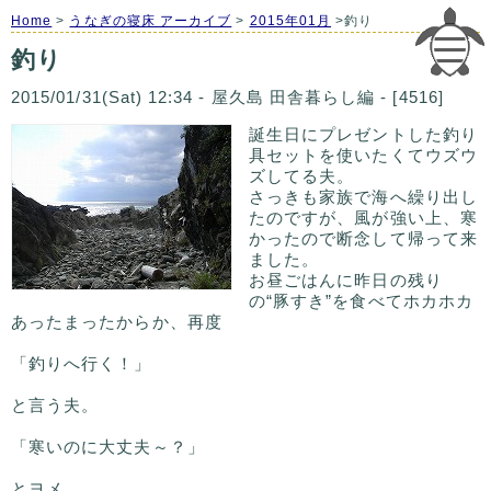
Home
>
うなぎの寝床 アーカイブ
>
2015年01月
>釣り
釣り
2015/01/31(Sat) 12:34 - 屋久島 田舎暮らし編 - [4516]
誕生日にプレゼントした釣り
具セットを使いたくてウズウ
ズしてる夫。
さっきも家族で海へ繰り出し
たのですが、風が強い上、寒
かったので断念して帰って来
ました。
お昼ごはんに昨日の残り
の“豚すき”を食べてホカホカ
あったまったからか、再度
「釣りへ行く！」
と言う夫。
「寒いのに大丈夫～？」
とヨメ。