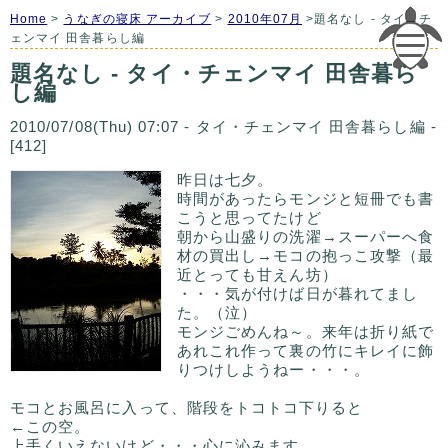
Home
>
うなぎの寝床 アーカイブ
>
2010年07月
>題名なし - タイ・チ
ェンマイ 田舎暮らし編
題名なし - タイ・チェンマイ 田舎暮ら
し編
2010/07/08(Thu) 07:07 - タイ・チェンマイ 田舎暮らし編 -
[412]
昨日は七夕。
時間があったらモンジと短冊でも書
こうと思ってたけど
朝から山盛りの洗濯→スーパーへ食
材の買出し→モコの抱っこ攻撃（最
近とっても甘えん坊）
・・・気が付けば日が暮れてまし
た。（泣）
モンジごめんね～。来年は折り紙で
あれこれ作って裏の竹にキレイに飾
りつけしようねー・・・。
モコとお風呂に入って、階段をトコトコ下りると
←この空。
上手くいえないけど・・・心に沁みます。