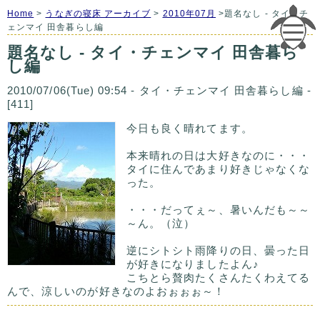
Home
>
うなぎの寝床 アーカイブ
>
2010年07月
>題名なし - タイ・チ
ェンマイ 田舎暮らし編
題名なし - タイ・チェンマイ 田舎暮ら
し編
2010/07/06(Tue) 09:54 - タイ・チェンマイ 田舎暮らし編 -
[411]
今日も良く晴れてます。
本来晴れの日は大好きなのに・・・
タイに住んであまり好きじゃなくな
った。
・・・だってぇ～、暑いんだも～～
～ん。（泣）
逆にシトシト雨降りの日、曇った日
が好きになりましたよん♪
こちとら贅肉たくさんたくわえてる
んで、涼しいのが好きなのよおぉぉぉ～！