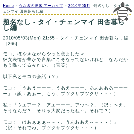
Home
>
うなぎの寝床 アーカイブ
>
2010年05月
>題名なし - タイ・チ
ェンマイ 田舎暮らし編
題名なし - タイ・チェンマイ 田舎暮ら
し編
2010/05/03(Mon) 21:55 - タイ・チェンマイ 田舎暮らし編
- [266]
モコ、ぼやきながらやっと寝ましたｗ
彼女表情が豊かで言葉にこそなってないけれど、なんだか
もう喋ってるみたい。（苦笑）
以下私とモコの会話（？）
モコ：「うあうーーー、うあえーーー、あああああーーー
ー」（訳：あぁー、もう、ブツクサブツクサ・・・）
私：「ウエアー？ アエーーー。アウヘ？」（訳：へえ、
そうなんだ？ そりゃ大変だったね～。それで？）
モコ：「はあぁぁぁ～～～、うあおあえ～～～～！」
（訳：それでね、ブツクサブツクサ・・・）