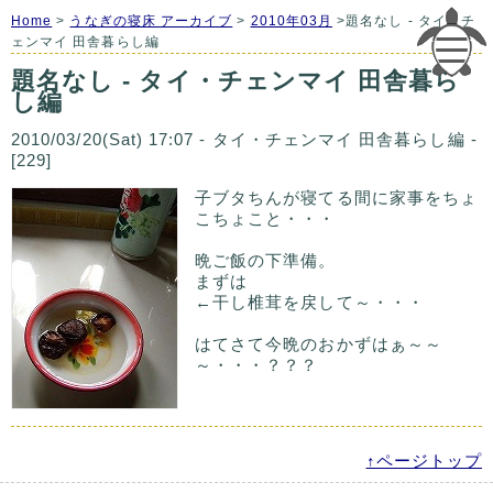
Home
>
うなぎの寝床 アーカイブ
>
2010年03月
>題名なし - タイ・チ
ェンマイ 田舎暮らし編
題名なし - タイ・チェンマイ 田舎暮ら
し編
2010/03/20(Sat) 17:07 - タイ・チェンマイ 田舎暮らし編 -
[229]
子ブタちんが寝てる間に家事をちょ
こちょこと・・・
晩ご飯の下準備。
まずは
←干し椎茸を戻して～・・・
はてさて今晩のおかずはぁ～～
～・・・？？？
↑ページトップ