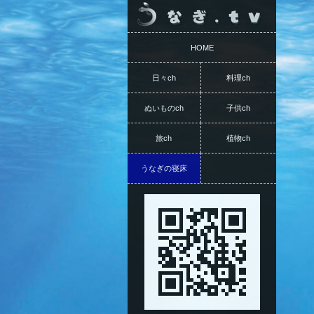
HOME
日々ch
料理ch
ぬいものch
子供ch
旅ch
植物ch
うなぎの寝床