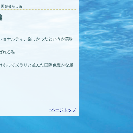
イ 田舎暮らし編
編
ショナルディ、楽しかったというか美味
ばれる私・・・
けあってズラリと並んだ国際色豊かな屋
↑ページトップ