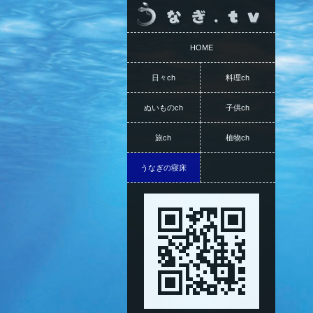
HOME
日々ch
料理ch
ぬいものch
子供ch
旅ch
植物ch
うなぎの寝床