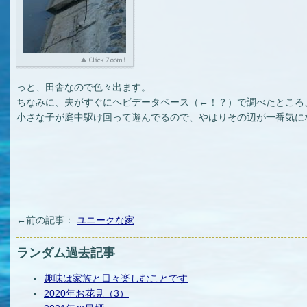
っと、田舎なので色々出ます。
ちなみに、夫がすぐにヘビデータベース（←！？）で調べたところ
小さな子が庭中駆け回って遊んでるので、やはりその辺が一番気に
←前の記事：
ユニークな家
ランダム過去記事
趣味は家族と日々楽しむことです
2020年お花見（3）