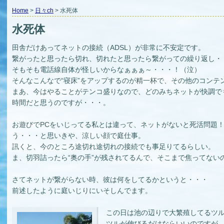
Home
>
日々ch
> 水死体
水死体
田舎だけあってネットの接続（ADSL）が非常に不安定です。
繋がったと思ったら切れ、切れたと思ったら繋がっての繰り返し・
そもそも電話線自体が怪しいからなぁぁぁ～・・・！（泣）
そんなこんなで“寝床”をアップするのが精一杯で、その他のコンテ
まあ、今はやることがテンコ盛りなので、どのみちネットが快調で
時間だと思うのですが・・・。
お遊びでPCをいじってる私とは違って、ネットがないと死活問題！
う・・・と思いきや、涼しい顔で庭仕事。
訊くと、今のところ途切れ途切れの接続でも事足りてるらしい。
ま、切羽詰ったら“奥の手”が残されてるんで、そこまで焦ってない
さてネットが繋がらない時、彼は何をしてるかというと・・・
前述したように庭いじりにいそしんでます。
この日は池の辺りで大繁殖してるツ
ツルが伸びるだけならいいのですが