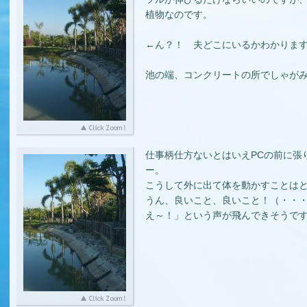
植物なのです。
←ん？！ 夫どこにいるかわかりま
池の端、コンクリートの所でしゃが
仕事柄仕方ないとはいえPCの前に張
ー。
こうして外に出て体を動かすことは
うん、良いこと、良いこと！（・・
え～！」という声が飛んできそうで