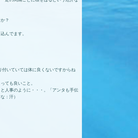
すか？
み込んでます。
り付いていては体に良くないですからね
とっても良いこと。
・と人事のように・・・。「アンタも手伝
すな：汗）