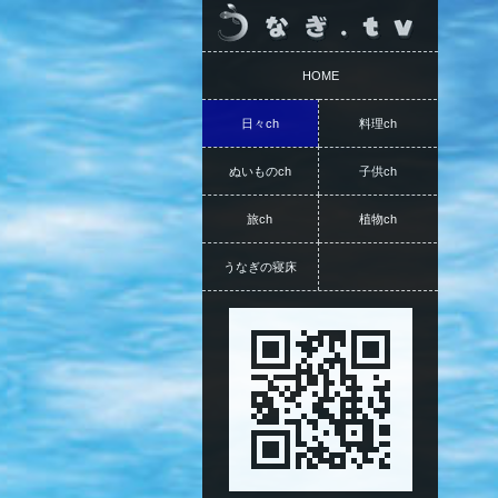
HOME
日々ch
料理ch
ぬいものch
子供ch
旅ch
植物ch
うなぎの寝床