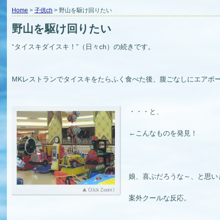
Home
>
子供ch
> 野山を駆け回りたい
野山を駆け回りたい
“タイスキダイスキ！”（日々ch）の続きです。
MKレストランでタイスキをたらふく食べた後、腹ごなしにエアポ
・・・と、
←こんなものを発見！
娘、喜ぶだろうな～、と思い
案外クールな反応。