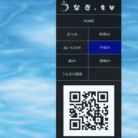
HOME
日々ch
料理ch
ぬいものch
子供ch
旅ch
植物ch
うなぎの寝床