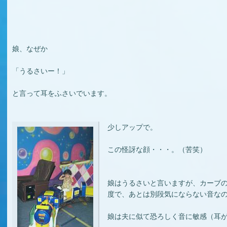
娘、なぜか
「うるさいー！」
と言って耳をふさいでいます。
少しアップで。
この怪訝な顔・・・。（苦笑）
娘はうるさいと言いますが、カーブ
度で、あとは別段気にならない音な
娘は夫に似て恐ろしく音に敏感（耳