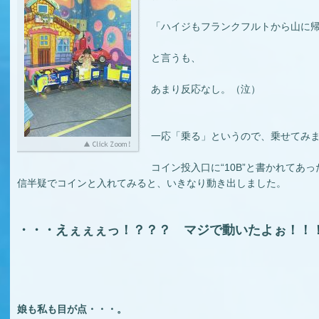
「ハイジもフランクフルトから山に
と言うも、
あまり反応なし。（泣）
一応「乗る」というので、乗せてみ
コイン投入口に“10B”と書かれてあ
信半疑でコインと入れてみると、いきなり動き出しました。
・・・えぇぇぇっ！？？？ マジで動いたよぉ！！
娘も私も目が点・・・。